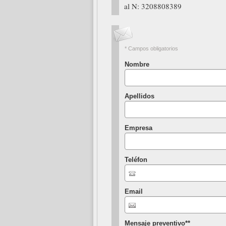
al N: 3208808389
* Campos obligatorios
Nombre
Apellidos
Empresa
Teléfon
Email
Mensaje preventivo*
*