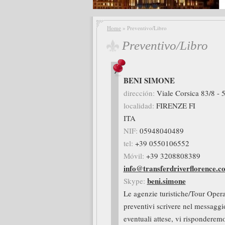
Home
» Preventivo/Libro
Preventivo/Libro
BENI SIMONE
dirección:
Viale Corsica 83/8 - 
localidad:
FIRENZE
FI
ITA
NIF:
05948040489
tel:
+39 0550106552
Móvil:
+39 3208808389
info@transferdriverflorence.c
beni.simone
Skype:
Le agenzie turistiche/Tour Operat
preventivi scrivere nel messaggio
eventuali attese, vi rispondere