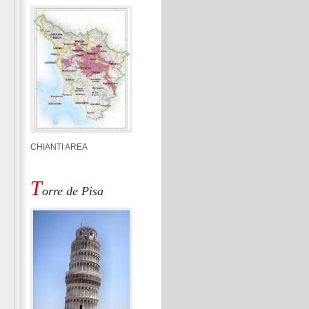
CHIANTI AREA
T
orre de Pisa